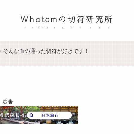
Whatomの切符研究所
・そんな血の通った切符が好きです！
広告