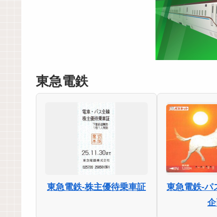
東急電鉄
東急電鉄-株主優待乗車証
東急電鉄-パ
企