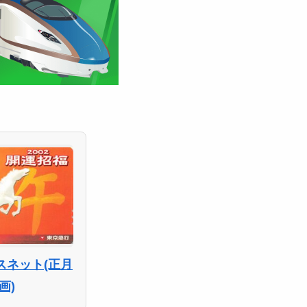
スネット(正月
画)