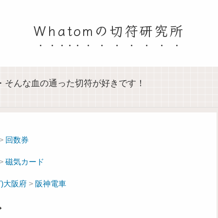
Whatomの切符研究所
・そんな血の通った切符が好きです！
>
回数券
>
磁気カード
27)大阪府
>
阪神電車
ド